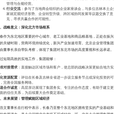
管理与合规经营。
行业交流
：参与了当地商会组织的企业家座谈会，与多位吉林本土企
家就宏观经济形势、企业转型升级、跨区域协同发展等议题交换了意
见，寻求共赢合作的可能性。
、战略意义：深化北方市场根系
春作为东北地区重要的中心城市、老工业基地和商品粮基地，正处在振兴
的关键时期，营商环境持续优化，新兴产业加速培育。北京企业管理集团
由董事长亲自带队考察，体现了集团对东北市场的高度重视和长远承诺。
过短期高效的实地工作，集团能够：
准对接需求
：直接触达区域市场和客户，使总部的战略决策更贴合地方实
。
化资源配置
：评估在长春及吉林全省进一步设立服务节点或深化投资的可
，完善全国服务网络。
递合作诚意
：高层亲访展现了集团务实、专注的合作态度，有助于建立更
面的信任关系，为后续重大合作奠定基础。
、未来展望：管理赋能区域经济
浩文董事长在行程中表示，长春乃至整个东北地区拥有坚实的产业基础和