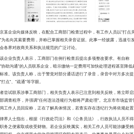
京某企业向媒体反映，在配合工商部门检查过程中，有工作人员以"打点
"为名向其索要费用，并称已掌握相关录音证据。此事一经披露，迅速引
会各界对政商关系和执法规范的广泛讨论。
该企业负责人表示，工商部门在例行检查后提出多项整改要求。有自称
"协助沟通"的人员联系企业，暗示缴纳一定费用可加快处理进程甚至降低
标准。该负责人称，出于警觉对部分通话进行了录音，录音中对方多次提
"打点"、"疏通"等字眼。
者尝试联系涉事工商部门，相关负责人表示已注意到相关反映，将立即启
部调查程序，并强调"任何违法违规行为都将严肃处理"。北京市市场监管
局工作人员回应称，正在了解具体情况，若查实存在违纪行为将依规处置
律界人士指出，根据《行政处罚法》和《公务员法》，行政执法人员不得
职务之便索取或收受财物。若企业反映属实，相关工作人员可能涉嫌受贿